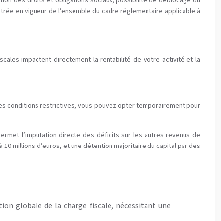
ion des droits et obligations sociaux, possibilité de déblocage du
entrée en vigueur de l’ensemble du cadre réglementaire applicable à
scales impactent directement la rentabilité de votre activité et la
ines conditions restrictives, vous pouvez opter temporairement pour
permet l’imputation directe des déficits sur les autres revenus de
r à 10 millions d’euros, et une détention majoritaire du capital par des
ion globale de la charge fiscale, nécessitant une