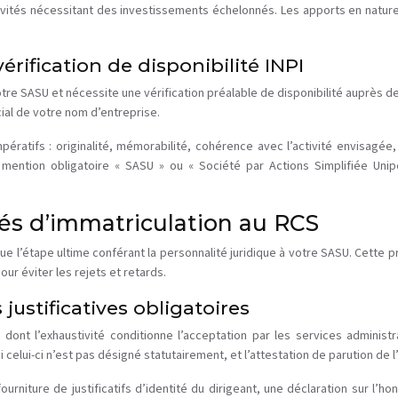
ctivités nécessitant des investissements échelonnés. Les apports en natur
érification de disponibilité INPI
otre SASU et nécessite une vérification préalable de disponibilité auprès de 
cial de votre nom d’entreprise.
mpératifs : originalité, mémorabilité, cohérence avec l’activité envisagée
tion obligatoire « SASU » ou « Société par Actions Simplifiée Unipers
és d’immatriculation au RCS
e l’étape ultime conférant la personnalité juridique à votre SASU. Cette
ur éviter les rejets et retards.
justificatives obligatoires
 l’exhaustivité conditionne l’acceptation par les services administratif
 celui-ci n’est pas désigné statutairement, et l’attestation de parution de 
rniture de justificatifs d’identité du dirigeant, une déclaration sur l’honn