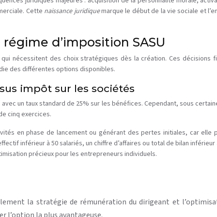
nces juridiques majeures : acquisition de la personnalité morale, activat
merciale. Cette
naissance juridique
marque le début de la vie sociale et l’
du régime d’imposition SASU
 qui nécessitent des choix stratégiques dès la création. Ces décisions fi
die des différentes options disponibles.
sus impôt sur les sociétés
IS) avec un taux standard de 25% sur les bénéfices. Cependant, sous certa
de cinq exercices.
ivités en phase de lancement ou générant des pertes initiales, car elle 
fectif inférieur à 50 salariés, un chiffre d’affaires ou total de bilan inférieu
timisation précieux pour les entrepreneurs individuels.
ement la stratégie de rémunération du dirigeant et l’optimisat
er l’option la plus avantageuse.