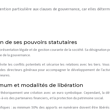
ention particulière aux clauses de gouvernance, car elles détermi
n de ses pouvoirs statutaires
présentation légale et de gestion courante de la société. Sa désignation pe
ure de la gouvernance.
évite les conflits potentiels et sécurise les relations avec les tiers. 
 des directeurs généraux pour accompagner le développement de l’activ
rieures.
imum et modalités de libération
 théoriquement une création avec un euro symbolique. Cependant, la dét
-à-vis des partenaires financiers, et la protection du patrimoine social.
écifiques : au minimum 50% des apports en numéraire doivent être libérés 