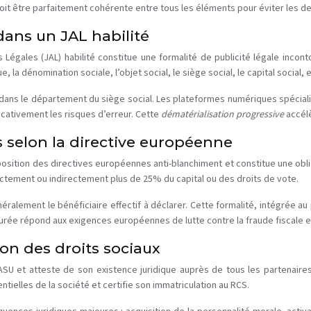
oit être parfaitement cohérente entre tous les éléments pour éviter les de
 dans un JAL habilité
s Légales (JAL) habilité constitue une formalité de publicité légale incon
la dénomination sociale, l’objet social, le siège social, le capital social, et
 dans le département du siège social. Les plateformes numériques spécial
cativement les risques d’erreur. Cette
dématérialisation progressive
accélè
fs selon la directive européenne
sposition des directives européennes anti-blanchiment et constitue une oblig
ectement ou indirectement plus de 25% du capital ou des droits de vote.
éralement le bénéficiaire effectif à déclarer. Cette formalité, intégrée au
surée répond aux exigences européennes de lutte contre la fraude fiscale e
ion des droits sociaux
re SASU et atteste de son existence juridique auprès de tous les partenair
elles de la société et certifie son immatriculation au RCS.